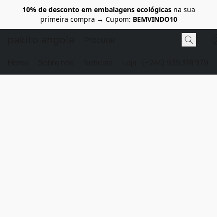
10% de desconto em embalagens ecológicas
na sua
primeira compra → Cupom:
BEMVINDO10
pakito angola
Home
Sobre nós
Noticias
Loja
(+244) 935 318 979