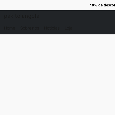
10% de desco
pakito angola
Home
Sobre nós
Noticias
Loja