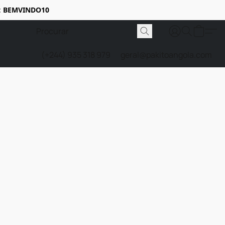
:
BEMVINDO10
(+244) 935 318 979
geral@pakitoangola.com