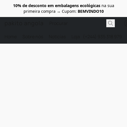
10% de desconto em embalagens ecológicas
na sua
primeira compra → Cupom:
BEMVINDO10
pakito angola
Home
Sobre nós
Noticias
Loja
(+244) 935 318 979