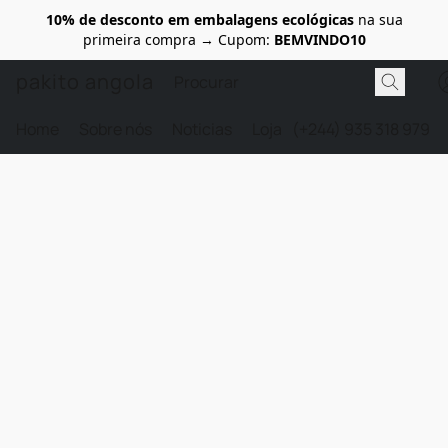
10% de desconto em embalagens ecológicas
na sua
primeira compra → Cupom:
BEMVINDO10
pakito angola
Home
Sobre nós
Noticias
Loja
(+244) 935 318 979