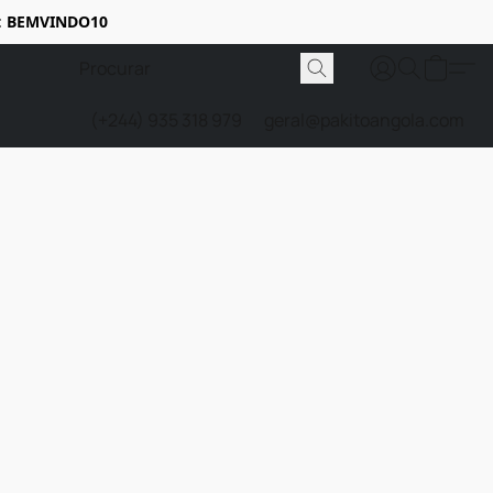
:
BEMVINDO10
(+244) 935 318 979
geral@pakitoangola.com