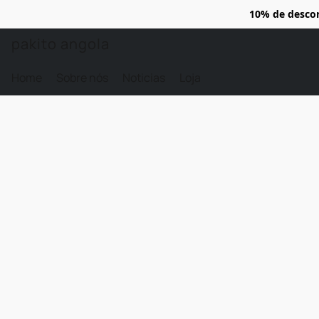
10% de desco
pakito angola
Home
Sobre nós
Noticias
Loja