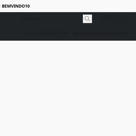
:
BEMVINDO10
(+244) 935 318 979
geral@pakitoangola.com