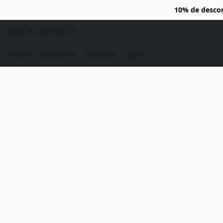
10% de desco
pakito angola
Home
Sobre nós
Noticias
Loja