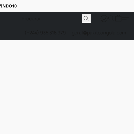
VINDO10
(+244) 935 318 979
geral@pakitoangola.com