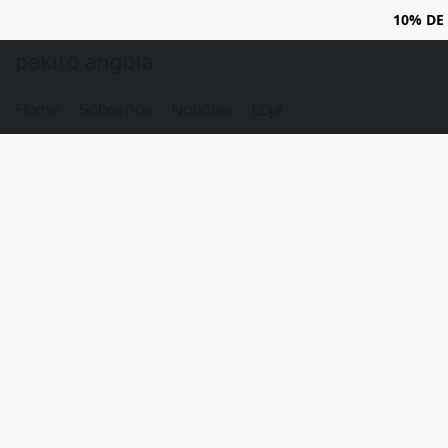
10% DE
pakito angola
Home
Sobre nós
Noticias
Loja