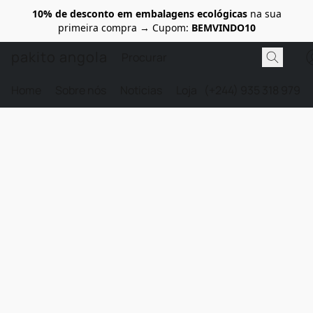
10% de desconto em embalagens ecológicas
na sua
primeira compra → Cupom:
BEMVINDO10
pakito angola
Home
Sobre nós
Noticias
Loja
(+244) 935 318 979