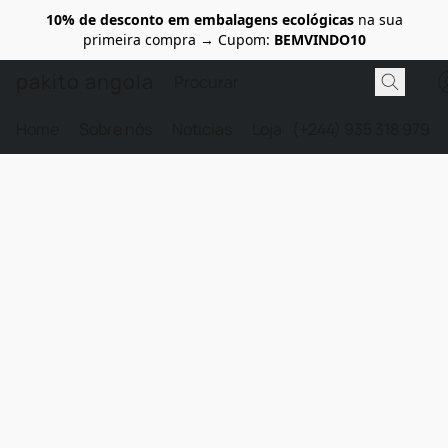
10% de desconto em embalagens ecológicas
na sua
primeira compra → Cupom:
BEMVINDO10
pakito angola
Home
Sobre nós
Noticias
Loja
(+244) 935 318 979