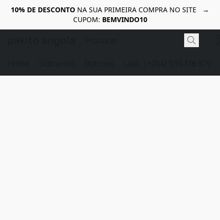
10% DE DESCONTO
NA SUA PRIMEIRA COMPRA NO SITE →
CUPOM:
BEMVINDO10
pakito angola
Home
Sobre nós
Noticias
Loja
(+244) 935 318 979