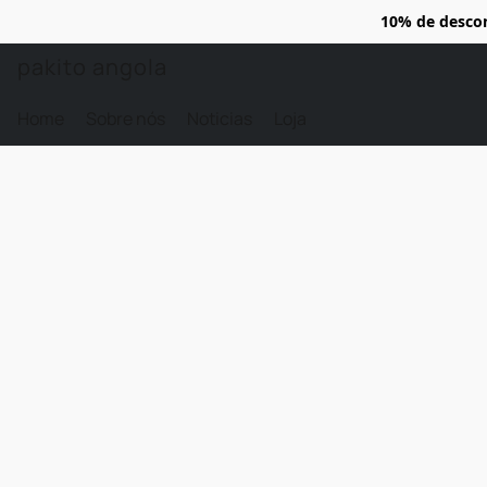
10% de desco
pakito angola
Home
Sobre nós
Noticias
Loja