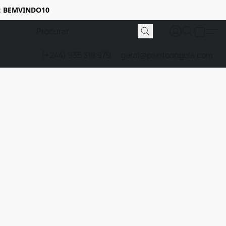
:
BEMVINDO10
(+244) 935 318 979
geral@pakitoangola.com