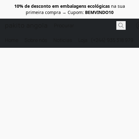
10% de desconto em embalagens ecológicas
na sua
primeira compra → Cupom:
BEMVINDO10
pakito angola
Home
Sobre nós
Noticias
Loja
(+244) 935 318 979