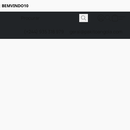
:
BEMVINDO10
(+244) 935 318 979
geral@pakitoangola.com