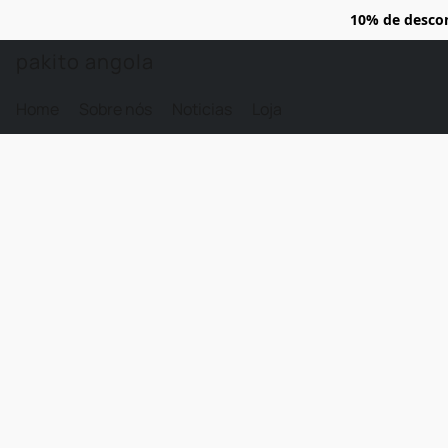
10% de desco
pakito angola
Home
Sobre nós
Noticias
Loja