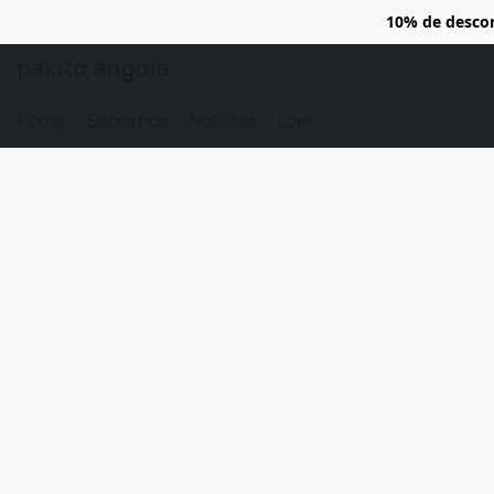
10% de desco
pakito angola
Home
Sobre nós
Noticias
Loja