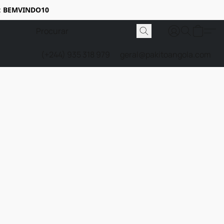
:
BEMVINDO10
(+244) 935 318 979
geral@pakitoangola.com