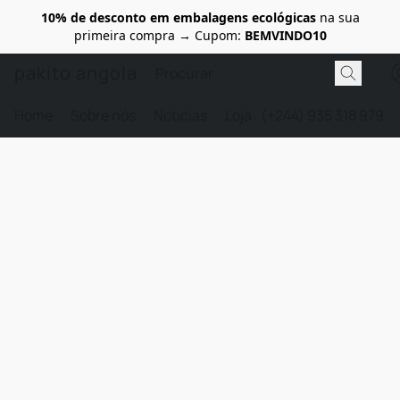
10% de desconto em embalagens ecológicas
na sua
primeira compra → Cupom:
BEMVINDO10
pakito angola
Home
Sobre nós
Noticias
Loja
(+244) 935 318 979