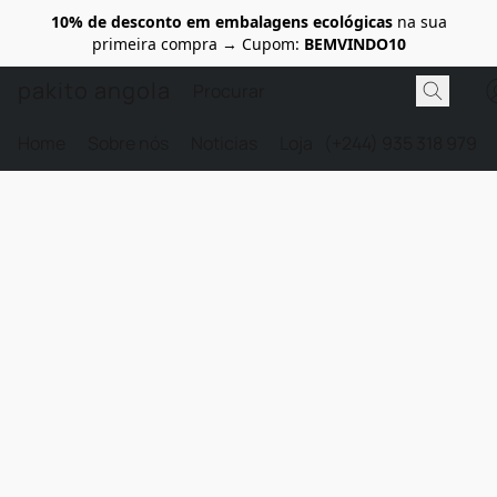
10% de desconto em embalagens ecológicas
na sua
primeira compra → Cupom:
BEMVINDO10
pakito angola
Home
Sobre nós
Noticias
Loja
(+244) 935 318 979