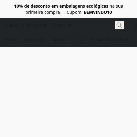
10% de desconto em embalagens ecológicas
na sua
primeira compra → Cupom:
BEMVINDO10
pakito angola
Home
Sobre nós
Noticias
Loja
(+244) 935 318 979