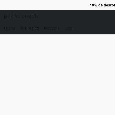
10% de desco
pakito angola
Home
Sobre nós
Noticias
Loja