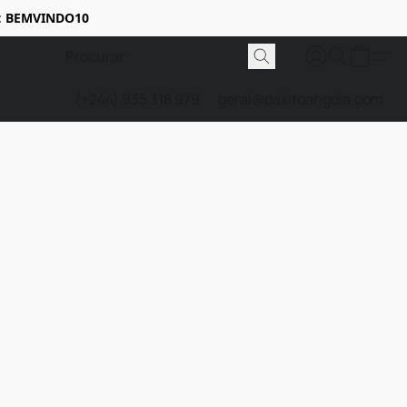
:
BEMVINDO10
(+244) 935 318 979
geral@pakitoangola.com