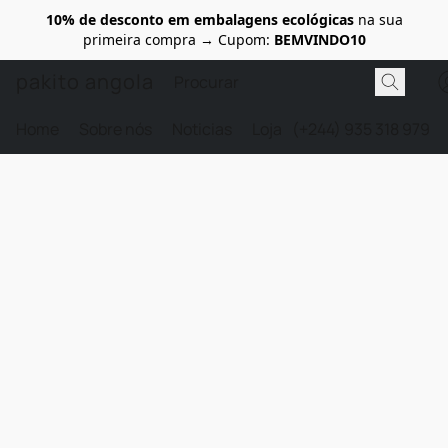
10% de desconto em embalagens ecológicas
na sua
primeira compra → Cupom:
BEMVINDO10
pakito angola
Home
Sobre nós
Noticias
Loja
(+244) 935 318 979