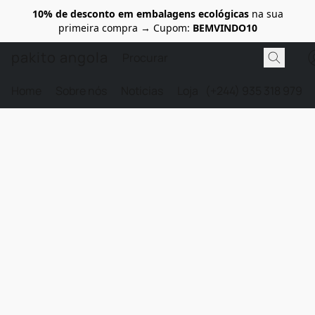
10% de desconto em embalagens ecológicas
na sua
primeira compra → Cupom:
BEMVINDO10
pakito angola
Home
Sobre nós
Noticias
Loja
(+244) 935 318 979