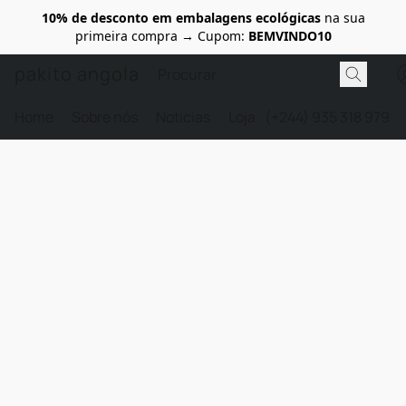
10% de desconto em embalagens ecológicas
na sua
primeira compra → Cupom:
BEMVINDO10
pakito angola
Home
Sobre nós
Noticias
Loja
(+244) 935 318 979