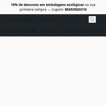
10% de desconto em embalagens ecológicas
na sua
primeira compra → Cupom:
BEMVINDO10
pakito angola
Home
Sobre nós
Noticias
Loja
(+244) 935 318 979