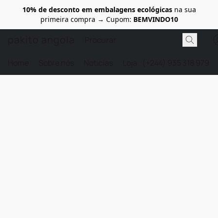
10% de desconto em embalagens ecológicas
na sua
primeira compra → Cupom:
BEMVINDO10
pakito angola
Home
Sobre nós
Noticias
Loja
(+244) 935 318 979