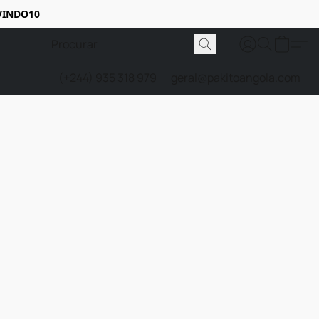
VINDO10
(+244) 935 318 979
geral@pakitoangola.com