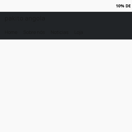
10% DE
pakito angola
Home
Sobre nós
Noticias
Loja