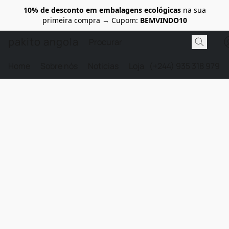
10% de desconto em embalagens ecológicas
na sua
primeira compra → Cupom:
BEMVINDO10
pakito angola
Home
Sobre nós
Noticias
Loja
(+244) 935 318 979