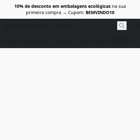
10% de desconto em embalagens ecológicas
na sua
primeira compra → Cupom:
BEMVINDO10
pakito angola
Home
Sobre nós
Noticias
Loja
(+244) 935 318 979