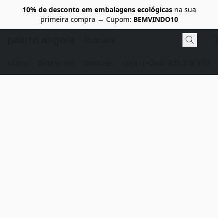
10% de desconto em embalagens ecológicas
na sua
primeira compra → Cupom:
BEMVINDO10
pakito angola
Home
Sobre nós
Noticias
Loja
(+244) 935 318 979