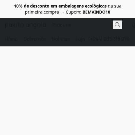
10% de desconto em embalagens ecológicas
na sua
primeira compra → Cupom:
BEMVINDO10
pakito angola
Home
Sobre nós
Noticias
Loja
(+244) 935 318 979