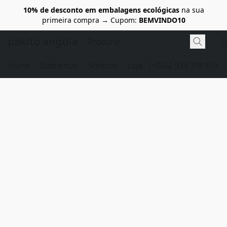
10% de desconto em embalagens ecológicas
na sua
primeira compra → Cupom:
BEMVINDO10
pakito angola
Home
Sobre nós
Noticias
Loja
(+244) 935 318 979