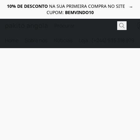
10% DE DESCONTO
NA SUA PRIMEIRA COMPRA NO SITE →
CUPOM:
BEMVINDO10
pakito angola
Home
Sobre nós
Noticias
Loja
(+244) 935 318 979