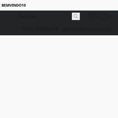
:
BEMVINDO10
(+244) 935 318 979
geral@pakitoangola.com