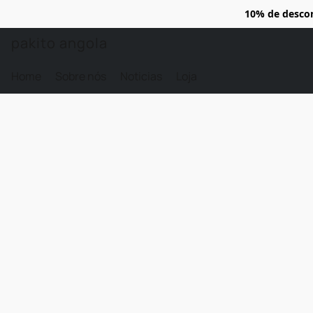
10% de desco
pakito angola
Home
Sobre nós
Noticias
Loja