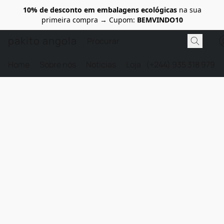
10% de desconto em embalagens ecológicas
na sua
primeira compra → Cupom:
BEMVINDO10
pakito angola
Home
Sobre nós
Noticias
Loja
(+244) 935 318 979