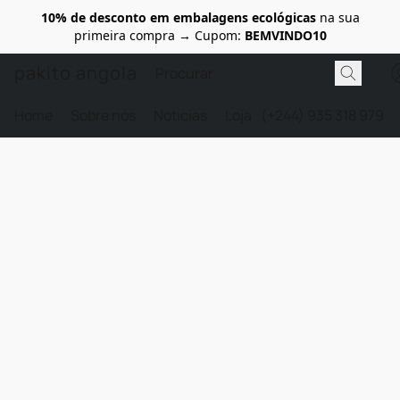
10% de desconto em embalagens ecológicas
na sua
primeira compra → Cupom:
BEMVINDO10
pakito angola
Home
Sobre nós
Noticias
Loja
(+244) 935 318 979