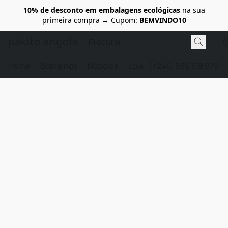
10% de desconto em embalagens ecológicas
na sua
primeira compra → Cupom:
BEMVINDO10
pakito angola
Home
Sobre nós
Noticias
Loja
(+244) 935 318 979