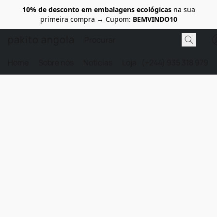
10% de desconto em embalagens ecológicas
na sua
primeira compra → Cupom:
BEMVINDO10
pakito angola
Home
Sobre nós
Noticias
Loja
(+244) 935 318 979