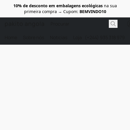
10% de desconto em embalagens ecológicas
na sua
primeira compra → Cupom:
BEMVINDO10
pakito angola
Home
Sobre nós
Noticias
Loja
(+244) 935 318 979