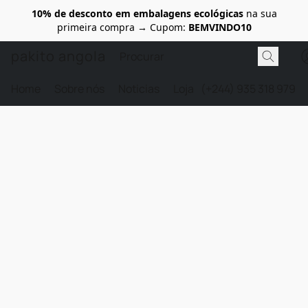
10% de desconto em embalagens ecológicas
na sua
primeira compra → Cupom:
BEMVINDO10
pakito angola
Home
Sobre nós
Noticias
Loja
(+244) 935 318 979