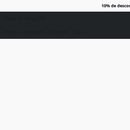
10% de desco
pakito angola
Home
Sobre nós
Noticias
Loja