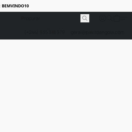
:
BEMVINDO10
(+244) 935 318 979
geral@pakitoangola.com