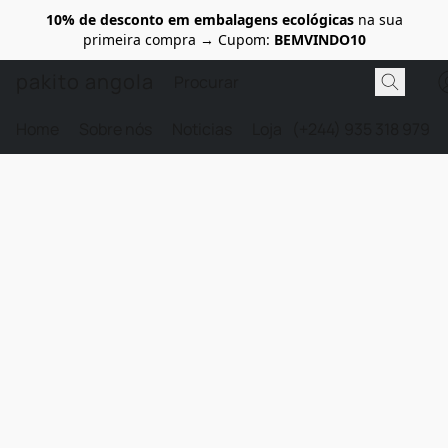
10% de desconto em embalagens ecológicas
na sua
primeira compra → Cupom:
BEMVINDO10
pakito angola
Home
Sobre nós
Noticias
Loja
(+244) 935 318 979