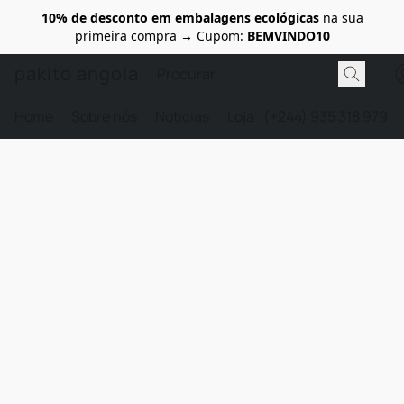
10% de desconto em embalagens ecológicas
na sua
primeira compra → Cupom:
BEMVINDO10
pakito angola
Home
Sobre nós
Noticias
Loja
(+244) 935 318 979